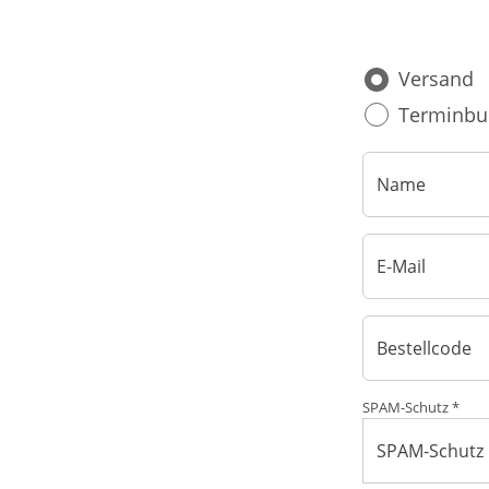
Blut, Krebs und Infektionen
Neurologie
Versand
Haut, Haare und Nägel
Schmerz- und Schla
Terminbu
Psychische Erkrankungen
Frauenkrankheiten
SPAM-Schutz *