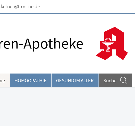
.kellner@t-online.de
ren-Apotheke
pie
HOMÖOPATHIE
GESUND IM ALTER
Suche
eilpflanzen A-Z
ieren und Harnwege
rthopädie und Unfallmedizin
heumatologische Erkrankungen