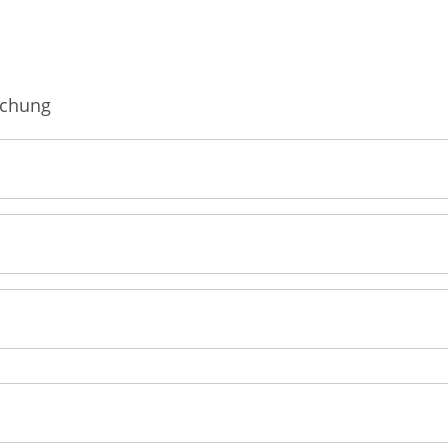
Männerkrankheiten
fmedizin
chung